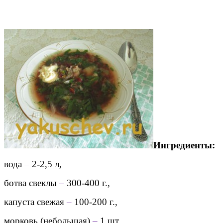
Ингредиенты:
вода
–
2-2,5 л,
ботва свеклы
–
300-400 г.,
капуста свежая
–
100-200 г.,
морковь (небольшая)
–
1 шт.,