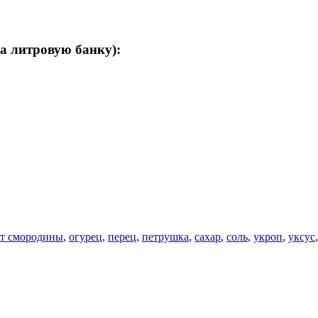
а литровую банку):
ст смородины
,
огурец
,
перец
,
петрушка
,
сахар
,
соль
,
укроп
,
уксус