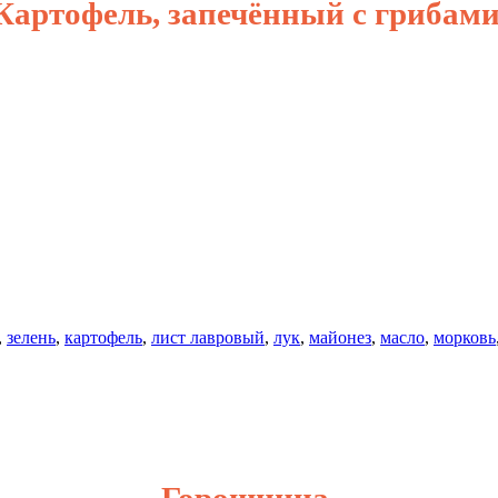
Картофель
,
запеч
ё
нный с грибами
,
зелень
,
картофель
,
лист лавровый
,
лук
,
майонез
,
масло
,
морковь