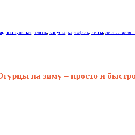
вядина тушеная
,
зелень
,
капуста
,
картофель
,
кинза
,
лист лавровы
Огурцы на зиму – просто и быстро