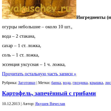
Ингредиенты (н
огурцы небольшие – около 10 шт.,
вода – 2 стакана,
сахар – 1 ст. ложка,
соль – 1 ст. ложка,
эссенция уксусная – 1 ч. ложка,
Прочитать остальную часть записи »
Рубрика:
Заготовки
| Метки:
банка
,
вода
,
гвоздика
,
крышка
,
ли
Картофель, запечённый с грибами
10.12.2013 | Автор:
Якушев Вячеслав