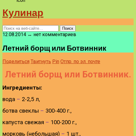
Кулинар
12.08.2014 ↔ нет комментариев
Летний борщ или Ботвинник
Поделиться
Твитнуть
Pin
Отпр. по эл. почте
Летний борщ или Ботвинник.
Ингредиенты:
вода
–
2-2,5 л,
ботва свеклы
–
300-400 г.,
капуста свежая
–
100-200 г.,
морковь (небольшая)
–
1 шт.,