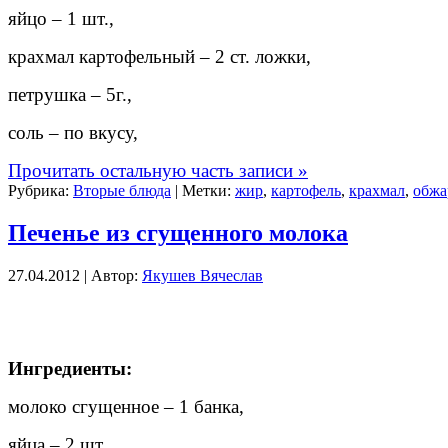
яйцо
–
1 шт.,
крахмал картофельный
–
2 ст. ложки,
петрушка
–
5
г.,
соль
– по вкусу,
Прочитать остальную часть записи »
Рубрика:
Вторые блюда
| Метки:
жир
,
картофель
,
крахмал
,
обжа
Печенье из сгущенного молока
27.04.2012 | Автор:
Якушев Вячеслав
Ингредиенты:
молоко сгущенное – 1 банка,
яйца – 2 шт.,