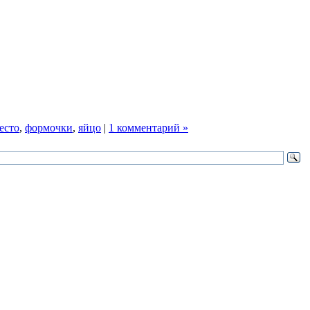
есто
,
формочки
,
яйцо
|
1 комментарий »