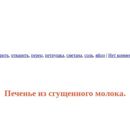
рить
,
отварить
,
перец
,
петрушка
,
сметана
,
соль
,
яйцо
|
Нет комме
Печенье из сгущенного молока.