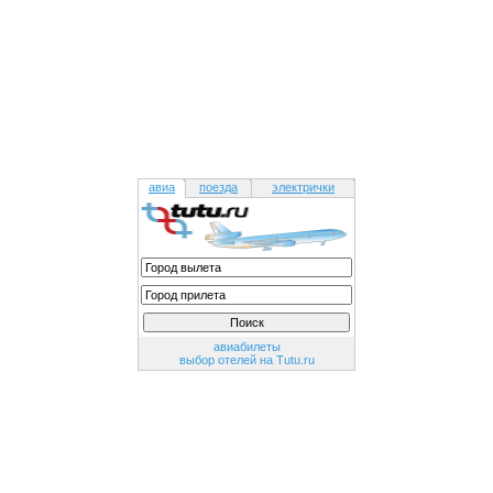
авиа
поезда
электрички
авиабилеты
выбор отелей на Tutu.ru