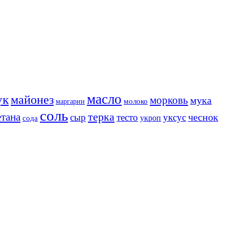
масло
ук
майонез
морковь
мука
молоко
маргарин
соль
терка
етана
чеснок
сыр
тесто
уксус
сода
укроп