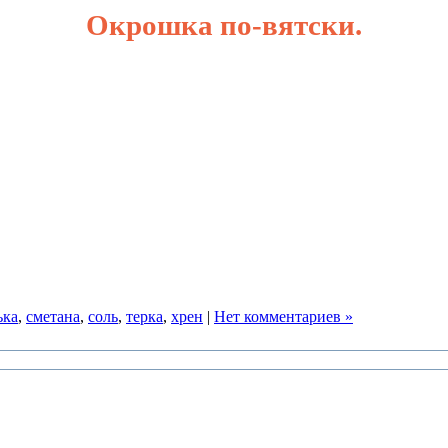
Окрошка по-вятски.
ька
,
сметана
,
соль
,
терка
,
хрен
|
Нет комментариев »