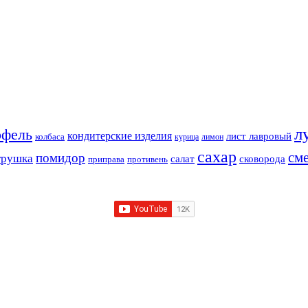
л
офель
кондитерские изделия
лист лавровый
колбаса
курица
лимон
сахар
см
помидор
трушка
салат
сковорода
приправа
противень