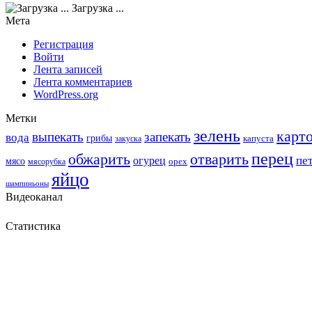
Загрузка ...
Мета
Регистрация
Войти
Лента записей
Лента комментариев
WordPress.org
Метки
зелень
карт
выпекать
запекать
вода
грибы
закуска
капуста
перец
обжарить
отварить
пе
огурец
мясо
мясорубка
орех
яйцо
шампиньоны
Видеоканал
Статистика