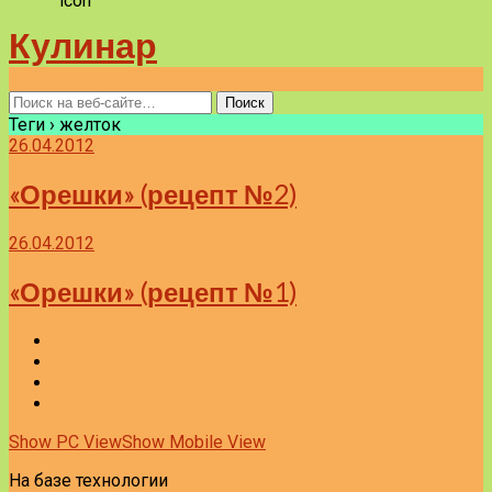
Кулинар
Теги › желток
26.04.2012
«Орешки» (рецепт №2)
26.04.2012
«Орешки» (рецепт №1)
Show PC View
Show Mobile View
На базе технологии