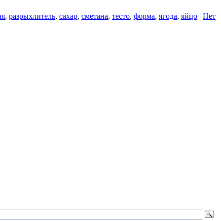
ая
,
разрыхлитель
,
сахар
,
сметана
,
тесто
,
форма
,
ягода
,
яйцо
|
Нет