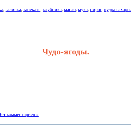
ка
,
заливка
,
запекать
,
клубника
,
масло
,
мука
,
пирог
,
пудра сахарн
Чудо-ягоды.
Нет комментариев »