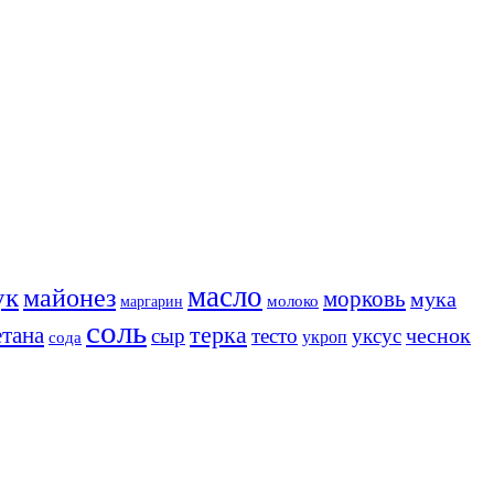
масло
ук
майонез
морковь
мука
молоко
маргарин
соль
терка
етана
чеснок
сыр
тесто
уксус
сода
укроп