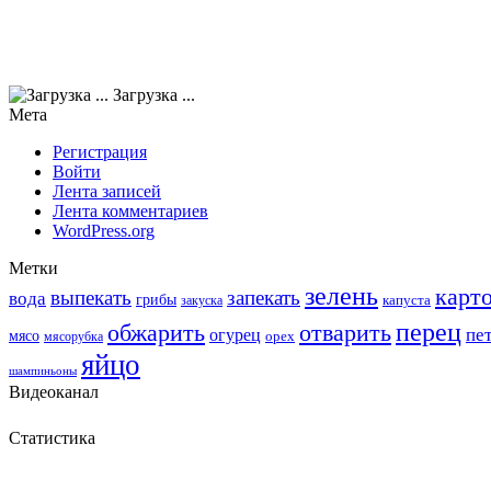
Загрузка ...
Мета
Регистрация
Войти
Лента записей
Лента комментариев
WordPress.org
Метки
зелень
карт
выпекать
запекать
вода
грибы
закуска
капуста
перец
обжарить
отварить
пе
огурец
мясо
мясорубка
орех
яйцо
шампиньоны
Видеоканал
Статистика