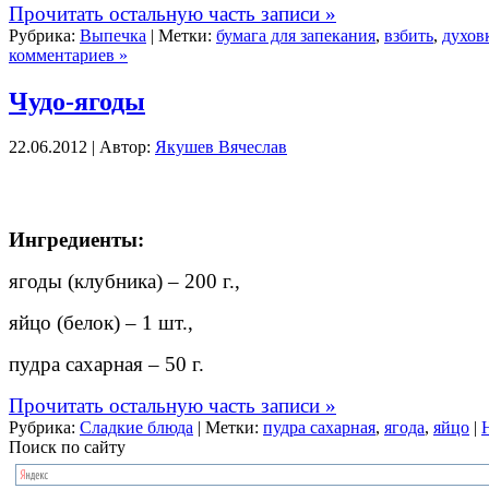
Прочитать остальную часть записи »
Рубрика:
Выпечка
| Метки:
бумага для запекания
,
взбить
,
духов
комментариев »
Чудо-ягоды
22.06.2012 | Автор:
Якушев Вячеслав
Ингредиенты:
я
годы
(клубника)
–
200
г.,
яйцо (
белок
)
–
1
шт.
,
пудра сахарная
–
50
г.
Прочитать остальную часть записи »
Рубрика:
Сладкие блюда
| Метки:
пудра сахарная
,
ягода
,
яйцо
|
Поиск по сайту