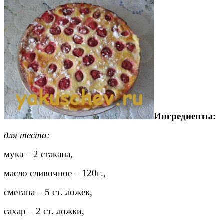
Ингредиенты:
для теста:
мука
–
2 стакана,
масло сливочное
–
120
г
.
,
сметана
–
5 ст
.
ложек,
сахар
–
2 ст
.
ложки,