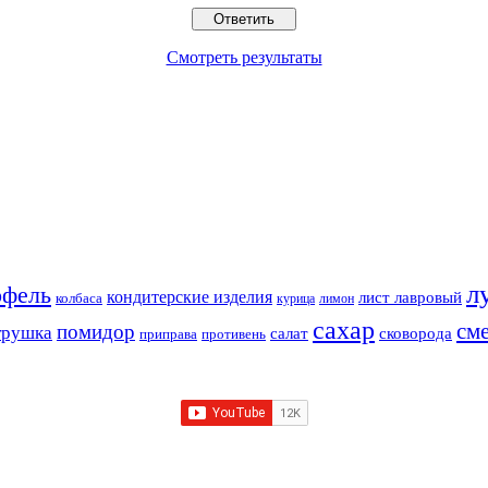
Смотреть результаты
л
офель
кондитерские изделия
лист лавровый
колбаса
курица
лимон
сахар
см
помидор
трушка
салат
сковорода
приправа
противень