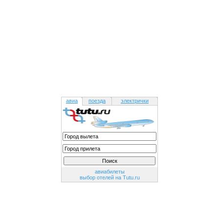
авиа
поезда
электрички
авиабилеты
выбор отелей на Tutu.ru