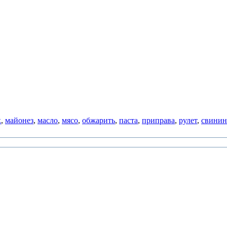
к
,
майонез
,
масло
,
мясо
,
обжарить
,
паста
,
приправа
,
рулет
,
свинин