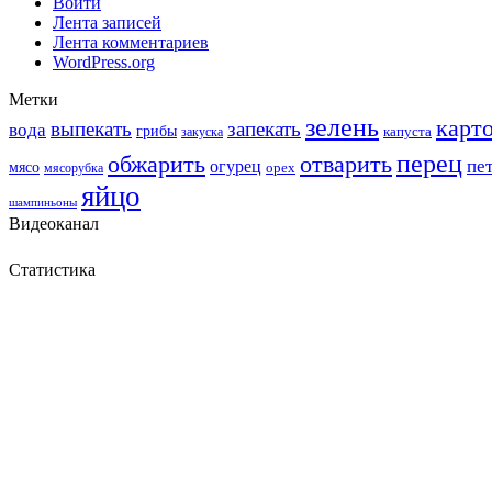
Войти
Лента записей
Лента комментариев
WordPress.org
Метки
зелень
карт
выпекать
запекать
вода
грибы
закуска
капуста
перец
обжарить
отварить
пе
огурец
мясо
мясорубка
орех
яйцо
шампиньоны
Видеоканал
Статистика