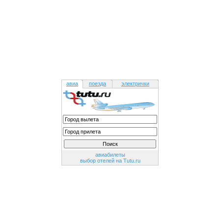
авиа
поезда
электрички
авиабилеты
выбор отелей на Tutu.ru