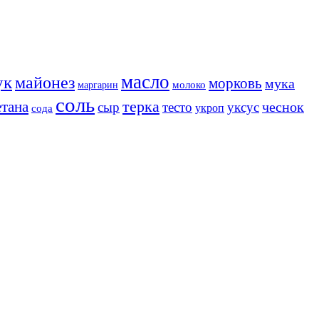
масло
ук
майонез
морковь
мука
молоко
маргарин
соль
терка
етана
чеснок
сыр
тесто
уксус
сода
укроп