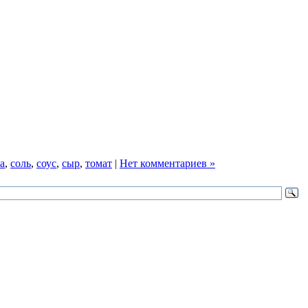
а
,
соль
,
соус
,
сыр
,
томат
|
Нет комментариев »