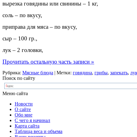
вырезка говядины или свинины – 1 кг,
соль – по вкусу,
приправа для мяса – по вкусу,
сыр – 100 гр.,
лук – 2 головки,
Прочитать остальную часть записи »
Рубрика:
Мясные блюда
| Метки:
говядина
,
грибы
,
запекать
,
лу
Поиск по сайту
Меню сайта
Новости
О сайте
Обо мне
С чего я начинал
Карта сайта
Таблица веса и объема
Ваши рецепты