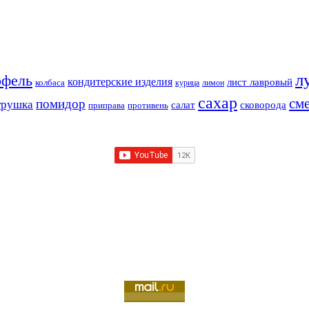
л
офель
кондитерские изделия
лист лавровый
колбаса
курица
лимон
сахар
см
помидор
трушка
салат
сковорода
приправа
противень