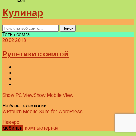
Кулинар
Теги › семга
20.02.2013
Рулетики с семгой
Show PC View
Show Mobile View
На базе технологии
WPtouch Mobile Suite for WordPress
Наверх
мобильн.
компьютерная