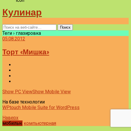
Кулинар
Теги › глазировка
05.08.2012
Торт «Мишка»
Show PC View
Show Mobile View
На базе технологии
WPtouch Mobile Suite for WordPress
Наверх
мобильн.
компьютерная