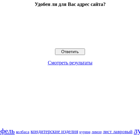
Удобен ли для Вас адрес сайта?
Смотреть результаты
л
офель
кондитерские изделия
лист лавровый
колбаса
курица
лимон