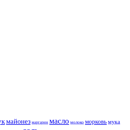
масло
ук
майонез
морковь
мука
молоко
маргарин