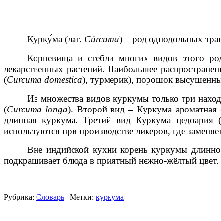
Курку́ма (лат.
Cúrcuma
) – род однодольных тра
Корневища и стебли многих видов этого род
лекарственных растений. Наибольшее распространени
(
Curcuma domestica
), турмерик), порошок высушенны
Из множества видов куркумы только три наход
(
Curcuma longa
). Второй вид – Куркума ароматная 
длинная куркума. Третий вид Куркума цедоария 
используются при производстве ликеров, где заменя
Вне индийской кухни корень куркумы длинной
подкрашивает блюда в приятный нежно-жёлтый цвет.
Рубрика:
Словарь
| Метки:
куркума