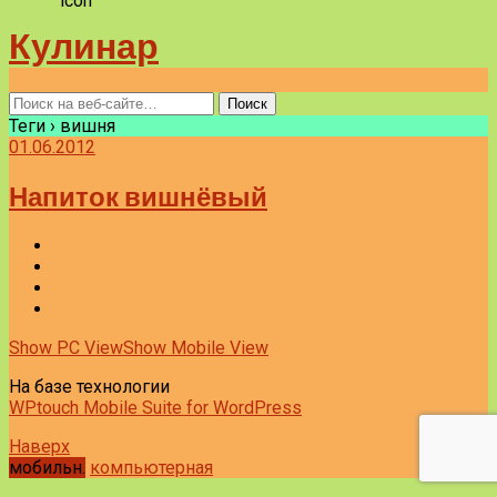
Кулинар
Теги › вишня
01.06.2012
Напиток вишнёвый
Show PC View
Show Mobile View
На базе технологии
WPtouch Mobile Suite for WordPress
Наверх
мобильн.
компьютерная