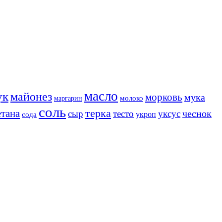
масло
ук
майонез
морковь
мука
молоко
маргарин
соль
терка
етана
чеснок
сыр
тесто
уксус
сода
укроп