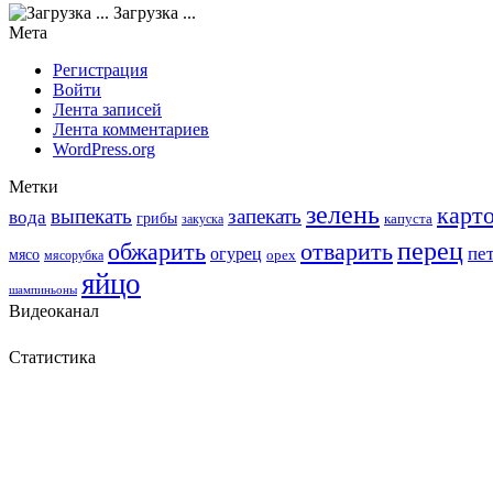
Загрузка ...
Мета
Регистрация
Войти
Лента записей
Лента комментариев
WordPress.org
Метки
зелень
карт
выпекать
запекать
вода
грибы
закуска
капуста
перец
обжарить
отварить
пе
огурец
мясо
мясорубка
орех
яйцо
шампиньоны
Видеоканал
Статистика