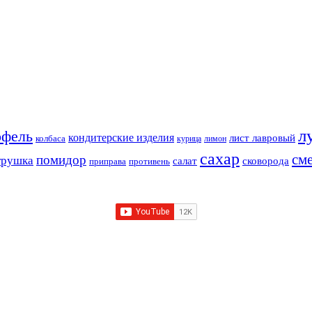
л
офель
кондитерские изделия
лист лавровый
колбаса
курица
лимон
сахар
см
помидор
трушка
салат
сковорода
приправа
противень