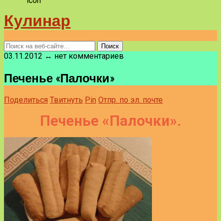
Кулинар
03.11.2012 ↔ нет комментариев
Печенье «Палочки»
Поделиться
Твитнуть
Pin
Отпр. по эл. почте
Печенье «Палочки».