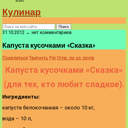
Кулинар
31.10.2012 ↔ нет комментариев
Капуста кусочками «Сказка»
Поделиться
Твитнуть
Pin
Отпр. по эл. почте
Капуста кусочками «Сказка»
(для тех, кто любит сладкое).
Ингредиенты:
капуста белокочанная – около 10 кг,
вода – 10 л,