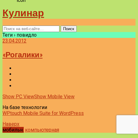
Кулинар
Теги › повидло
23.04.2012
«Рогалики»
Show PC View
Show Mobile View
На базе технологии
WPtouch Mobile Suite for WordPress
Наверх
мобильн.
компьютерная