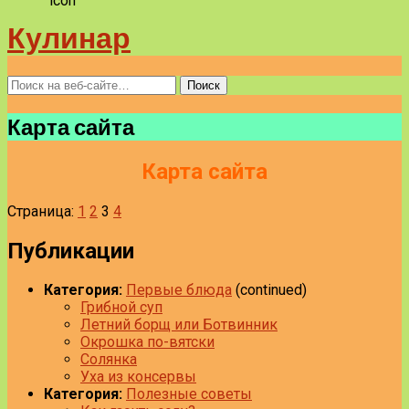
Кулинар
Карта сайта
Карта сайта
Страница:
1
2
3
4
Публикации
Категория:
Первые блюда
(continued)
Грибной суп
Летний борщ или Ботвинник
Окрошка по-вятски
Солянка
Уха из консервы
Категория:
Полезные советы