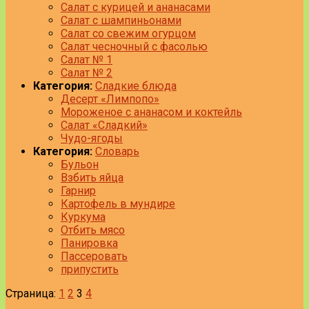
Салат с курицей и ананасами
Салат с шампиньонами
Салат со свежим огурцом
Салат чесночный с фасолью
Салат № 1
Салат № 2
Категория:
Сладкие блюда
Десерт «Лимпопо»
Мороженое с ананасом и коктейль
Салат «Сладкий»
Чудо-ягоды
Категория:
Словарь
Бульон
Взбить яйца
Гарнир
Картофель в мундире
Куркума
Отбить мясо
Панировка
Пассеровать
припустить
Страница:
1
2
3
4