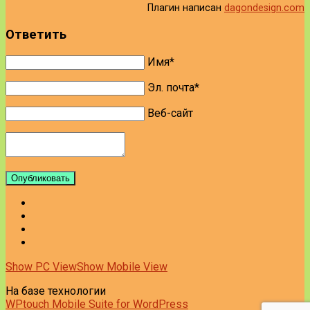
Плагин написан
dagondesign.com
Ответить
Имя*
Эл. почта*
Веб-сайт
Опубликовать
Show PC View
Show Mobile View
На базе технологии
WPtouch Mobile Suite for WordPress