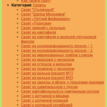
Как гасить соду?
Категория:
Салаты
Салат "Столичный"
Салат "Шапка Мономаха"
Салат «Летний фейерверк»
Салат «Подкова»
Салат зимний с сельдью
Салат из картофеля
Салат из картофеля и зеленой стручковой
фасоли
Салат из консервированного лосося – 1
Салат из консервированного лосося – 2
Салат из маринованных грибов с рисом
Салат из моркови с чесноком
Салат из огурцов и моркови
Салат из помидор с чесноком
Салат из редьки (рецепт №1)
Салат из редьки (рецепт №2)
Салат из свеклы и яблок, с грецкими орехами
Салат из шампиньонов с луком
Салат картофельный со сметанным соусом
Салат с ветчиной и яйцами
Салат с копченой курицей
Салат с копченой скумбрией